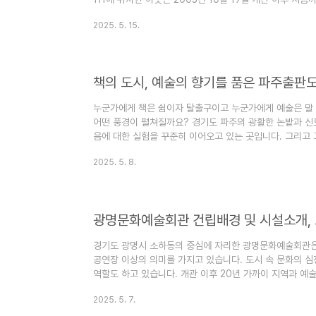
를 지켜오고 있습니다. ‘공연 한 편, 전시 하나로 삶이 달
2025. 5. 15.
이상의 의미를 지니고 있습니다. 지역 예술인들의 창작 무
서 경험할 수 있도록 돕는 복합문화공간으로 기능하고 있
정보포천반월아트홀은 관객에게 감동을 주기 위한 물리적 조
지..
책의 도시, 예술의 향기를 품은 파주출판
누군가에게 책은 쉼이자 탈출구이고 누군가에게 예술은 말 
어떤 풍경이 펼쳐질까요? 경기도 파주의 광활한 논밭과 신
음에 대한 실험을 꾸준히 이어오고 있는 곳입니다. 그리고
는 공간, 파주출판도시 문화예술회관이 있습니다. 이곳은 
2025. 5. 8.
살아 숨 쉬는 도시 속에서 말 없는 활자들이 무대로, 캔버
을 만나고 산업이 감성을 품는 이 낯설지만 묘하게 매혹적
장 강렬한 문화적 파장을 일으키고 있습니다. 출판도시의 
관 2011년,..
광명문화예술회관 건립배경 및 시설소개, 
경기도 광명시 소하동의 중심에 자리한 광명문화예술회관
공연장 이상의 의미를 가지고 있습니다. 도시 속 문화의 심
역할도 하고 있습니다. 개관 이후 20년 가까이 지역과 예
해온 광명문화예술회관의 건립배경 및 시설을 소개하고 프
2025. 5. 7.
까지 안내해 드리겠습니다. 광명문화예술회관의 건립배경 
"문화 인프라 확충"을 위해 광명시가 야심 차게 추진한 프