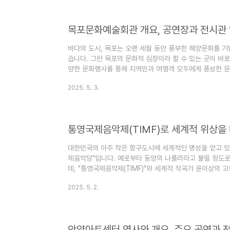
드타운 이미지에서 벗어나 자체적인 문화 역량을 가진 도시
물’이 아닌 지역 정체성과..
바다의 도시, 목포는 오랜 세월 동안 풍부한 해양문화를 
습니다. 그런 목포의 문화적 심장이라 할 수 있는 곳이 바
양한 문화행사를 통해 지역민과 여행객 모두에게 풍성한 문
성지이자 남도의 자랑인 목포문화예술회관에 대한 개요와 
2025. 5. 3.
주변 정보까지 함께 알아보려 합니다. 목포문화예술회관 
농로 102(용해동)에 위치하고 있습니다. 1997년 개관 
권 주민들의 문화 향유를 이끌어온 대표적인 종합문화공간
관을 함께 갖춘 복합시설로..
통영국제음악제(TIMF)로 세계적 위상
대한민국의 아주 작은 항구도시에 세계적인 명성을 얻고 있
제음악당"입니다. 예로부터 동양의 나폴리라고 불릴 정도
데, "통영국제음악제(TIMF)"와 세계적 작곡가 윤이상의
니다. 제가 1년에 몇 번씩 찾는 통영과 거제. 오늘은 자
2025. 5. 2.
통영국제음악당 바다와 예술이 만나는 곳대한민국 서부 경
이지만 예로부터 동양의 나폴리라고 불릴 정도로 아름다운
을에서 탄생한 세계적인 음악가 윤이상 선생을 기리기 위해
주로 독일에서 활동한..
안양아트센터 역사와 개요, 주요 공연과 전