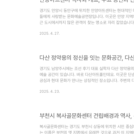
경기도 안양시 동안구에 위치한 안양아트센터는 현대적인 
들에게 사랑받는 문화예술공연장입니다. 이곳은 안양 지역
근 도시에서까지 많은 관객이 찾는 명소로 자리 잡았습니다
터는 2005년에 개관하였으며 경기도 안양시의 문화 발전
2025. 4. 27.
장이 아닌 예술의 다양성과 창의성을 아우르는 종합 문화
센터는 지역의 문화적 요구를 충족시키기 위해 다양한 프
시 공간을 갖추고 있습니다. 센터 내에는 대공연장, 소극장
각종 공연과 전시를 동시에 진..
다산 정약용의 정신을 잇는 문화공간, 다
경기도 남양주시에는 조선 후기 대표 실학자 다산 정약용의
예술 공간이 있습니다. 바로 다산아트홀인데요. 이곳은 단
긍심과 현대 문화가 만나는 상징적인 장소입니다. 주변의 
대표 문화·관광 벨트로 자리매김하고 있으며 시민들과 방문
2025. 4. 23.
은 개인적으로 가장 좋아하는 실학자 다산 정약용의 이름
합니다. 남양주의 문화 중심지, 다산아트홀 다산아트홀은 
며 2018년 5월 18일에 개관했습니다. "다산"이라는 명
정약용의 정신을 ..
부천시 복사골문화센터 건립배경과 역사, 
복사골문화센터는 경기도 부천시 상동에 위치한 시민 중심의
는 이름은 부천의 옛 지명에서 유래한 것으로 과거 이 지